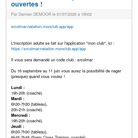
ouvertes !
Par Damien DEMOOR le 01/07/2026 à 15h02
srcolmar-natation.monclub.app/app
L'inscription adulte se fait sur l'application "mon club", ici :
https://srcolmar-natation.monclub.app/app
Il vous sera demandé un code club : srcolmar
Du 16 septembre au 11 juin vous aurez la possibilité de nager
(presque) quand vous voulez !
Lundi :
19h-20h (coaché).
Mardi :
6h30-7h30 (tableau),
20h-21h (coaché).
Mercredi :
19h-20h (coaché).
Jeudi :
6h30-7h30 (tableau),
6h45-7h45 (Swim Cross Training, coaché),