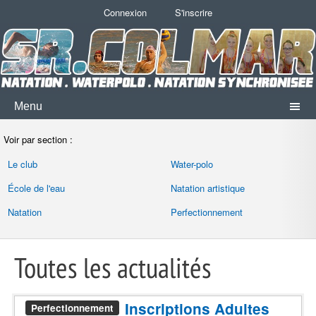
Connexion
S'inscrire
Menu
Voir par section :
Le club
Water-polo
École de l'eau
Natation artistique
Natation
Perfectionnement
Toutes les actualités
Inscriptions Adultes
Perfectionnement