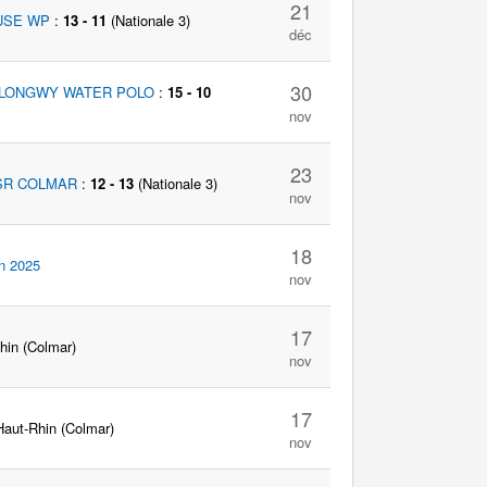
21
USE WP
:
13 - 11
(Nationale 3)
déc
30
 LONGWY WATER POLO
:
15 - 10
nov
23
 SR COLMAR
:
12 - 13
(Nationale 3)
nov
18
in 2025
nov
17
hin (Colmar)
nov
17
Haut-Rhin (Colmar)
nov