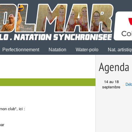
Perfectionnement
Natation
Water-polo
Nat. artisti
Agenda
14 au 18
Déb
septembre
"mon club", ici :
mar