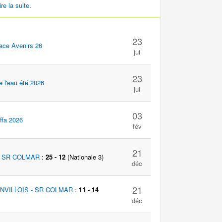
ire la suite
.
23
ace Avenirs 26
jui
23
e l'eau été 2026
jui
03
ffa 2026
fév
21
 SR COLMAR
:
25 - 12
(Nationale 3)
déc
21
NVILLOIS - SR COLMAR
:
11 - 14
déc