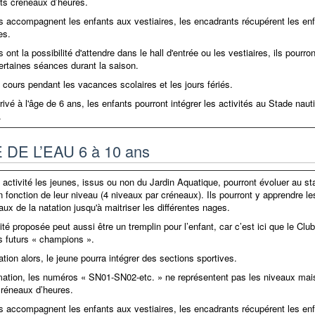
nts créneaux d’heures.
s accompagnent les enfants aux vestiaires, les encadrants récupérent les en
es.
 ont la possibilité d'attendre dans le hall d'entrée ou les vestiaires, ils pourron
ertaines séances durant la saison.
s cours pendant les vacances scolaires et les jours fériés.
rivé à l'âge de 6 ans, les enfants pourront intégrer les activités au Stade naut
.
DE L’EAU 6 à 10 ans
 activité les jeunes, issus ou non du Jardin Aquatique, pourront évoluer au st
 fonction de leur niveau (4 niveaux par créneaux). Ils pourront y apprendre le
ux de la natation jusqu'à maitriser les différentes nages.
ité proposée peut aussi être un tremplin pour l’enfant, car c’est ici que le Club
s futurs « champions ».
tion alors, le jeune pourra intégrer des sections sportives.
mation, les numéros « SN01-SN02-etc. » ne représentent pas les niveaux mai
 créneaux d’heures.
s accompagnent les enfants aux vestiaires, les encadrants récupérent les en