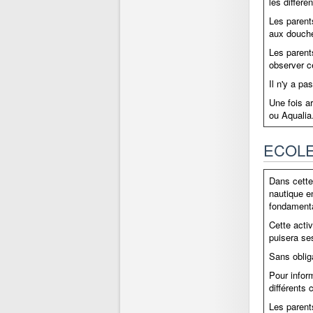
les différe
Les parent
aux douch
Les parents
observer c
Il n'y a pa
Une fois ar
ou Aqualia
ECOLE 
Dans cette
nautique en
fondamenta
Cette activ
puisera se
Sans obliga
Pour infor
différents
Les parent