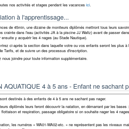
outes nos activités et stages pendant les vacances
ici
.
tiation à l'apprentissage...
nces de 45min, une dizaine de moniteurs diplômés mettront tous leurs savoirs
s crainte dans l'eau (activités JA à la piscine JJ Waltz) avant de passer dan
 ensuite y acquérir les 4 nages (au Stade Nautique).
irez ci-après la section dans laquelle votre ou vos enfants seront les plus à l'
 de Tarifs, et de suivre un des processus d'inscription.
 nous joindre pour toute information supplémentaire.
 AQUATIQUE 4 à 5 ans - Enfant ne sachant p
sont destinés à des enfants de 4 à 5 ans ne sachant pas nager.
eurs diplômés leurs feront découvrir la natation, en démarrant par les bases :
flottaison et respiration, passage obligatoire si on souhaite nager les 4 nage
mation, les numéros « WA01-WA02-etc. » ne représentent pas les niveaux ma