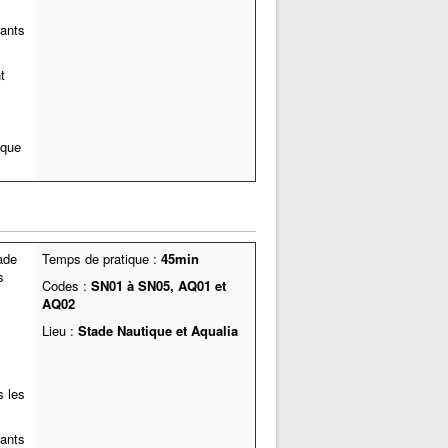
fants
t
ique
ade
Temps de pratique :
45min
s
Codes :
SN01 à SN05, AQ01 et
AQ02
Lieu :
Stade Nautique et Aqualia
s les
fants