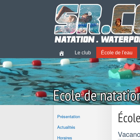
Le club
École de l'eau
École
Présentation
Actualités
Vacan
Horaires