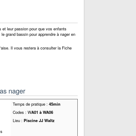
 et leur passion pour que vos enfants
s le grand bassin pour apprendre à nager en
aise. Il vous restera à consulter la Fiche
as nager
Temps de pratique :
45min
Codes : W
A01 à WA06
s
Lieu :
Piscine JJ Waltz
is