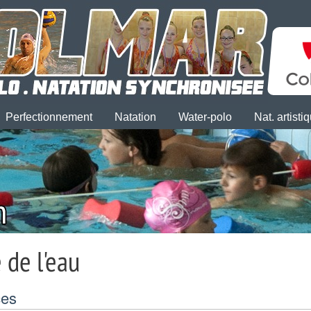
Perfectionnement
Natation
Water-polo
Nat. artisti
 de l'eau
ces