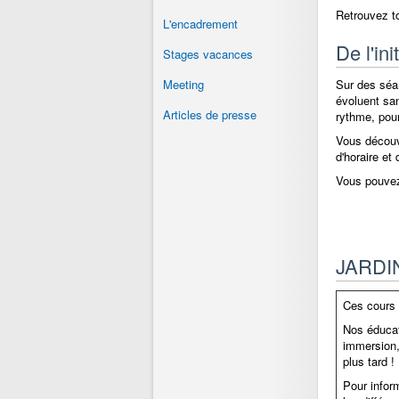
Retrouvez t
L'encadrement
De l'ini
Stages vacances
Meeting
Sur des séa
évoluent san
Articles de presse
rythme, pour
Vous découvr
d'horaire et
Vous pouvez
JARDIN
Ces cours 
Nos éducat
immersion, 
plus tard !
Pour infor