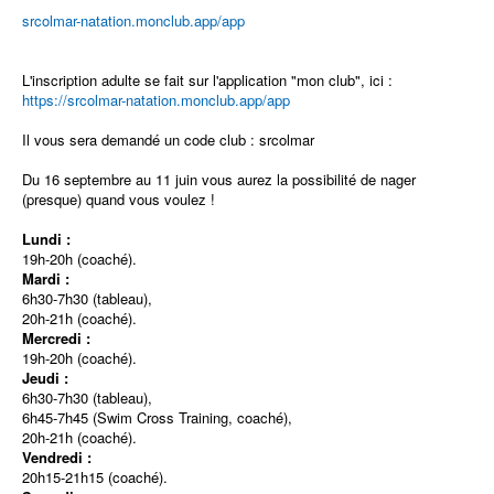
srcolmar-natation.monclub.app/app
L'inscription adulte se fait sur l'application "mon club", ici :
https://srcolmar-natation.monclub.app/app
Il vous sera demandé un code club : srcolmar
Du 16 septembre au 11 juin vous aurez la possibilité de nager
(presque) quand vous voulez !
Lundi :
19h-20h (coaché).
Mardi :
6h30-7h30 (tableau),
20h-21h (coaché).
Mercredi :
19h-20h (coaché).
Jeudi :
6h30-7h30 (tableau),
6h45-7h45 (Swim Cross Training, coaché),
20h-21h (coaché).
Vendredi :
20h15-21h15 (coaché).