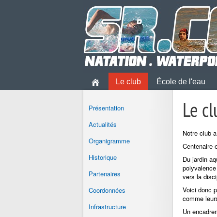
Le club
École de l'eau
Le cl
Présentation
Actualités
Notre club a
Organigramme
Centenaire e
Historique
Du jardin aq
polyvalence 
Partenaires
vers la disc
Voici donc p
Coordonnées
comme leurs 
Infrastructure
Un encadreme