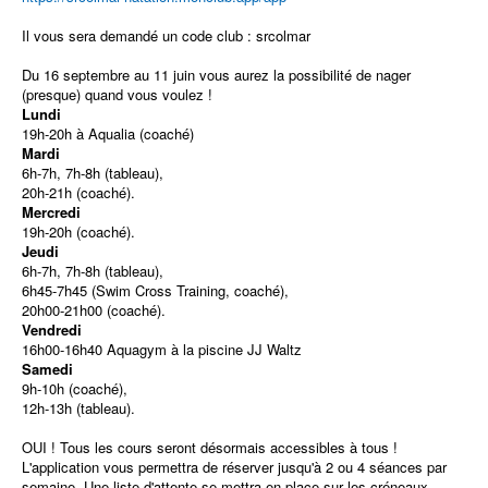
Il vous sera demandé un code club : srcolmar
Du 16 septembre au 11 juin vous aurez la possibilité de nager
(presque) quand vous voulez !
Lundi
19h-20h à Aqualia (coaché)
Mardi
6h-7h, 7h-8h (tableau),
20h-21h (coaché).
Mercredi
19h-20h (coaché).
Jeudi
6h-7h, 7h-8h (tableau),
6h45-7h45 (Swim Cross Training, coaché),
20h00-21h00 (coaché).
Vendredi
16h00-16h40 Aquagym à la piscine JJ Waltz
Samedi
9h-10h (coaché),
12h-13h (tableau).
OUI ! Tous les cours seront désormais accessibles à tous !
L'application vous permettra de réserver jusqu'à 2 ou 4 séances par
semaine. Une liste d'attente se mettra en place sur les créneaux