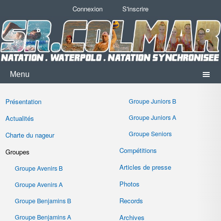
Connexion
S'inscrire
Menu
Présentation
Groupe Juniors B
Groupe Juniors A
Actualités
Groupe Seniors
Charte du nageur
Compétitions
Groupes
Articles de presse
Groupe Avenirs B
Photos
Groupe Avenirs A
Records
Groupe Benjamins B
Groupe Benjamins A
Archives