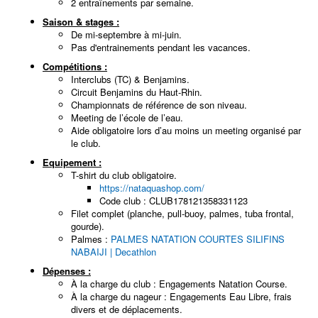
2 entraînements par semaine.
Saison & stages :
De mi-septembre à mi-juin.
Pas d'entrainements pendant les vacances.
Compétitions :
Interclubs (TC) & Benjamins.
Circuit Benjamins du Haut-Rhin.
Championnats de référence de son niveau.
Meeting de l’école de l’eau.
Aide obligatoire lors d’au moins un meeting organisé par
le club.
Equipement :
T-shirt du club obligatoire.
https://nataquashop.com/
Code club : CLUB178121358331123
Filet complet (planche, pull-buoy, palmes, tuba frontal,
gourde).
Palmes :
PALMES NATATION COURTES SILIFINS
NABAIJI | Decathlon
Dépenses :
À la charge du club : Engagements Natation Course.
À la charge du nageur : Engagements Eau Libre, frais
divers et de déplacements.