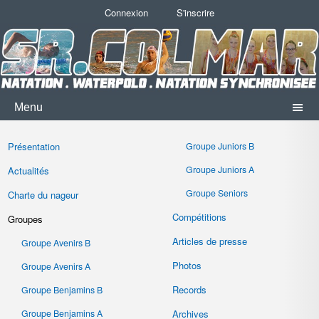
Connexion
S'inscrire
Menu
Présentation
Groupe Juniors B
Groupe Juniors A
Actualités
Groupe Seniors
Charte du nageur
Compétitions
Groupes
Articles de presse
Groupe Avenirs B
Photos
Groupe Avenirs A
Records
Groupe Benjamins B
Groupe Benjamins A
Archives