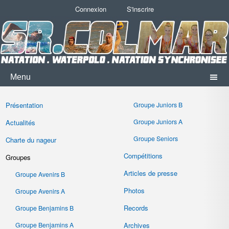
Connexion
S'inscrire
Menu
Présentation
Groupe Juniors B
Groupe Juniors A
Actualités
Groupe Seniors
Charte du nageur
Compétitions
Groupes
Articles de presse
Groupe Avenirs B
Photos
Groupe Avenirs A
Records
Groupe Benjamins B
Groupe Benjamins A
Archives