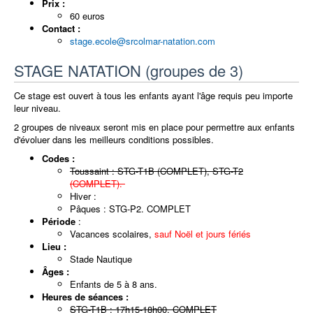
Prix :
60 euros
Contact :
stage.ecole@srcolmar-natation.com
STAGE NATATION (groupes de 3)
Ce stage est ouvert à tous les enfants ayant l'âge requis peu importe
leur niveau.
2 groupes de niveaux seront mis en place pour permettre aux enfants
d'évoluer dans les meilleurs conditions possibles.
Codes :
Toussaint : STG-T1B (COMPLET), STG-T2
(COMPLET).
Hiver :
Pâques : STG-P2. COMPLET
Période
:
Vacances scolaires,
sauf Noël et jours fériés
Lieu :
Stade Nautique
Âges :
Enfants de 5 à 8 ans.
Heures de séances :
STG-T1B : 17h15-18h00. COMPLET