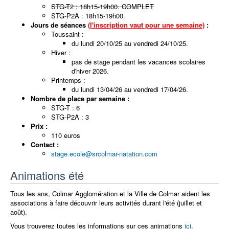
STG-T2 : 18h15-19h00. COMPLET
STG-P2A : 18h15-19h00.
Jours de séances
(l'inscription vaut pour une semaine)
:
Toussaint :
du lundi 20/10/25 au vendredi 24/10/25.
Hiver :
pas de stage pendant les vacances scolaires
d'hiver 2026.
Printemps :
du lundi 13/04/26 au vendredi 17/04/26.
Nombre de place par semaine :
STG-T : 6
STG-P2A : 3
Prix :
110 euros
Contact :
stage.ecole@srcolmar-natation.com
Animations été
Tous les ans, Colmar Agglomération et la Ville de Colmar aident les
associations à faire découvrir leurs activités durant l'été (juillet et
août).
Vous trouverez toutes les informations sur ces animations
ici
.