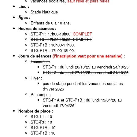
vacances scolaires,
sauf Noël et jours fériés
Lieu :
Stade Nautique
Âges :
Enfants de 6 à 10 ans.
Heures de séances :
STG-T1 : 17h00-18h00.
COMPLET
STG-T3 : 17h00-18h00. COMPLET
STG-P1B : 16h00-17h00.
STG-P1A : 17h00-18h00.
Jours de séances
(l'inscription vaut pour une semaine)
:
Toussaint :
STG-T1 : du lundi 20/10/25 au vendredi 24/10/25
STG-T3 : du lundi 27/10/25 au vendredi 31/10/25
Hiver :
pas de stage pendant les vacances scolaires
d'hiver 2026
Printemps :
STG-P1A et STG-P1B : du lundi 13/04/26 au
vendredi 17/04/26
Nombre de place :
STG-T1 : 10
STG-T3 : 10
STG-P1A : 10
STG-P1B : 10