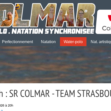
Perfectionnement
Natation
Water-polo
Nat. artisti
h : SR COLMAR - TEAM STRASB
026 à 20h
 3